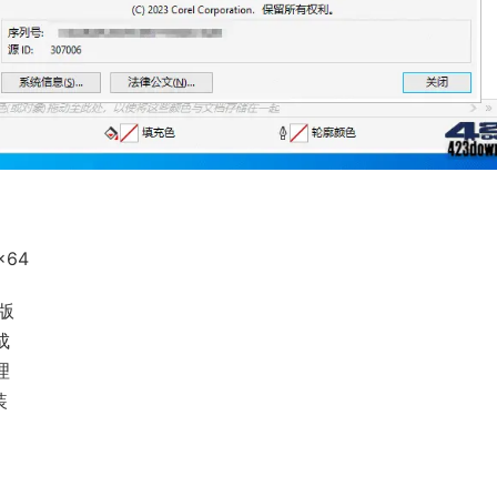
 x64
活版
成
理
装