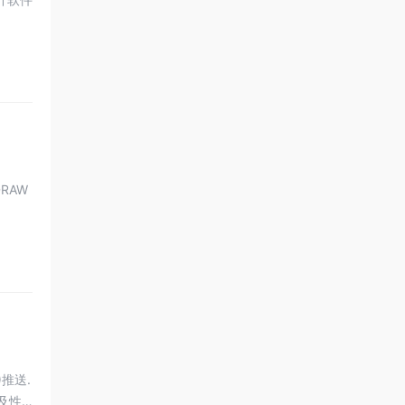
RAW
)推送.
以及性